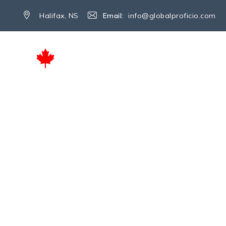
Halifax, NS
Email:
info@globalproficio.com
INICIO
SERVICIOS
SOBRE NO
Business Visa
→
Business Visa