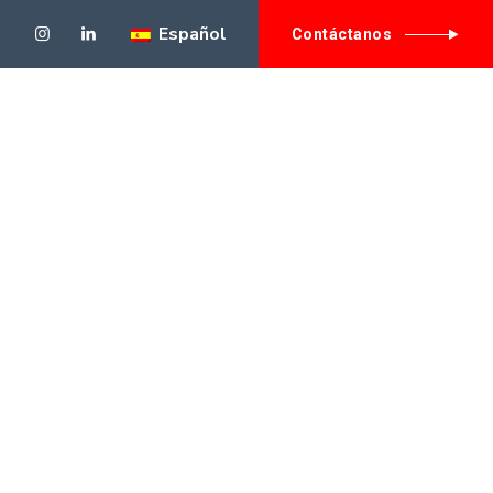
Español
// need to have th
Contáctanos